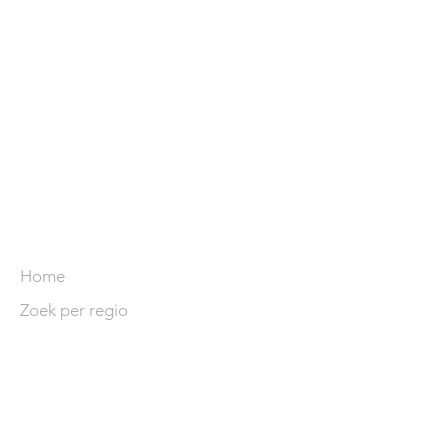
SITE
Home
Zoek per regio
Zoek op arrangementen
Adverteren
© 2025 Wandelvakanties in
Frankrijk