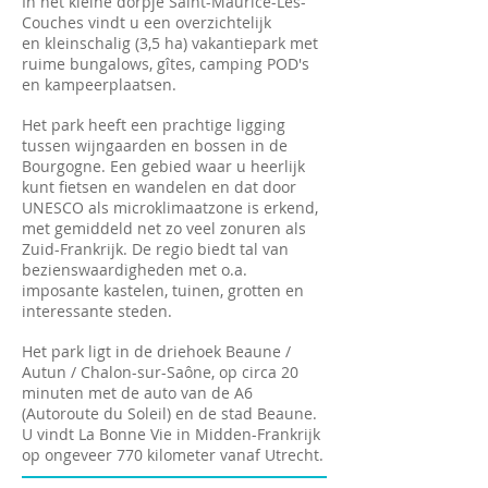
In het kleine dorpje Saint-Maurice-Les-
Couches vindt u een overzichtelijk
en kleinschalig (3,5 ha) vakantiepark met
ruime bungalows, gîtes, camping POD's
en kampeerplaatsen.
Het park heeft een prachtige ligging
tussen wijngaarden en bossen in de
Bourgogne. Een gebied waar u heerlijk
kunt fietsen en wandelen en dat door
UNESCO als microklimaatzone is erkend,
met gemiddeld net zo veel zonuren als
Zuid-Frankrijk. De regio biedt tal van
bezienswaardigheden met o.a.
imposante kastelen, tuinen, grotten en
interessante steden.
Het park ligt in de driehoek Beaune /
Autun / Chalon-sur-Saône, op circa 20
minuten met de auto van de A6
(Autoroute du Soleil) en de stad Beaune.
U vindt La Bonne Vie in Midden-Frankrijk
op ongeveer 770 kilometer vanaf Utrecht.