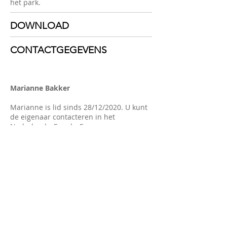
het park.
DOWNLOAD
CONTACTGEGEVENS
Marianne Bakker
Marianne is lid sinds 28/12/2020. U kunt
de eigenaar contacteren in het
Nederlands, Engels, Frans.
De eigenaar reageert meestal binnen 1
dag .
www.camping-labonnevie.com