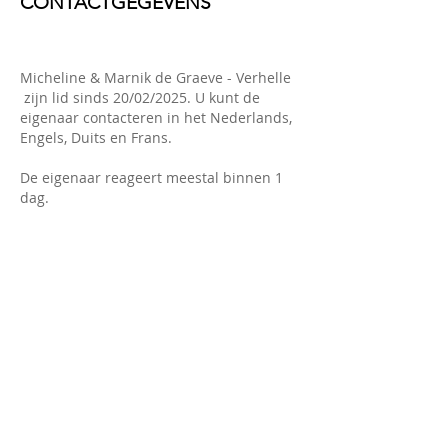
CONTACTGEGEVENS
Micheline & Marnik de Graeve - Verhelle
zijn lid sinds 20/02/2025. U kunt de
eigenaar contacteren in het Nederlands,
Engels, Duits en Frans.
De eigenaar reageert meestal binnen 1
dag.
Contact:
+33 760 26 62 97
https://www.chambre-dhotes-en-
champagne.fr/