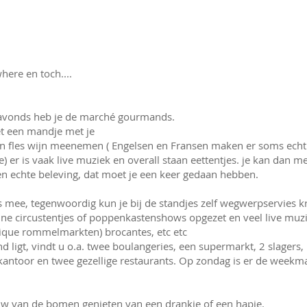
here en toch....
s'avonds heb je de marché gourmands.
et een mandje met je
 een fles wijn meenemen ( Engelsen en Fransen maken er soms ech
e) er is vaak live muziek en overall staan eettentjes. je kan dan m
een echte beleving, dat moet je een keer gedaan hebben.
s mee, tegenwoordig kun je bij de standjes zelf wegwerpservies kr
ine circustentjes of poppenkastenshows opgezet en veel live muz
chique rommelmarkten) brocantes, etc etc
nd ligt, vindt u o.a. twee boulangeries, een supermarkt, 2 slagers,
ntoor en twee gezellige restaurants. Op zondag is er de weekma
uw van de bomen genieten van een drankje of een hapje.