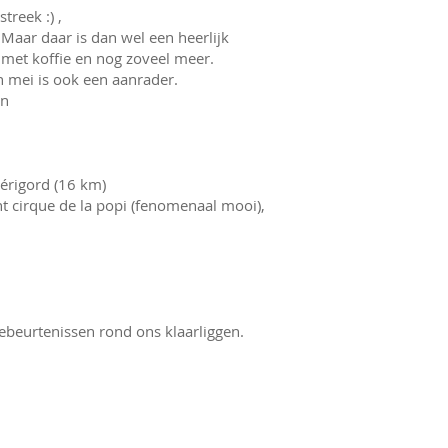
reek :) ,
Maar daar is dan wel een heerlijk
 met koffie en nog zoveel meer.
 mei is ook een aanrader.
en
Périgord (16 km)
nt cirque de la popi (fenomenaal mooi),
gebeurtenissen rond ons klaarliggen.