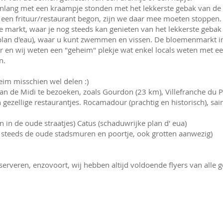
nlang met een kraampje stonden met het lekkerste gebak van de st
een frituur/restaurant begon, zijn we daar mee moeten stoppen. 
e markt, waar je nog steeds kan genieten van het lekkerste gebak
 plan d'eau), waar u kunt zwemmen en vissen. De bloemenmarkt in
r en wij weten een "geheim" plekje wat enkel locals weten met e
n.
heim misschien wel delen :)
van de Midi te bezoeken, zoals Gourdon (23 km), Villefranche du 
 gezellige restaurantjes. Rocamadour (prachtig en historisch), sai
en in de oude straatjes) Catus (schaduwrijke plan d' eua)
steeds de oude stadsmuren en poortje, ook grotten aanwezig)
reserveren, enzovoort, wij hebben altijd voldoende flyers van alle 