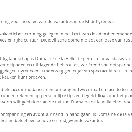
ming voor fiets- en wandelvakanties in de Midi-Pyrénées
e vakantiebestemming gelegen in het hart van de adembenemende
es en rijke cultuur. Dit idyllische domein biedt een oase van rus
htig landschap is Domaine de la Velle de perfecte uitvalsbasis voo
wandelpaden en uitdagende fietsroutes, variërend van ontspannen
jgelegen Pyreneeën. Onderweg geniet je van spectaculaire uitzic
e keuken kunt proeven.
tabele accommodaties, een uitnodigend zwembad en faciliteiten o
kunnen rekenen op persoonlijke tips en begeleiding voor het pla
ewoon wilt genieten van de natuur, Domaine de la Velle biedt voor
 ontspanning en avontuur hand in hand gaan, is Domaine de la Ve
ées en beleef een actieve en rustgevende vakantie.