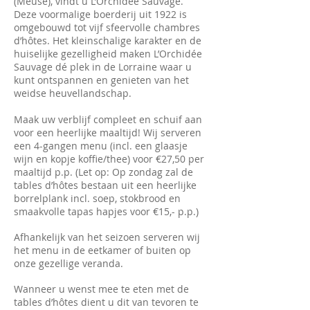
(Meuse), vindt u L’Orchidée Sauvage.
Deze voormalige boerderij uit 1922 is
omgebouwd tot vijf sfeervolle chambres
d’hôtes. Het kleinschalige karakter en de
huiselijke gezelligheid maken L’Orchidée
Sauvage dé plek in de Lorraine waar u
kunt ontspannen en genieten van het
weidse heuvellandschap.
Maak uw verblijf compleet en schuif aan
voor een heerlijke maaltijd! Wij serveren
een 4-gangen menu (incl. een glaasje
wijn en kopje koffie/thee) voor €27,50 per
maaltijd p.p. (Let op: Op zondag zal de
tables d’hôtes bestaan uit een heerlijke
borrelplank incl. soep, stokbrood en
smaakvolle tapas hapjes voor €15,- p.p.)
Afhankelijk van het seizoen serveren wij
het menu in de eetkamer of buiten op
onze gezellige veranda.
Wanneer u wenst mee te eten met de
tables d’hôtes dient u dit van tevoren te