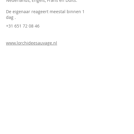
Nederlands, Engels, Frans en Duits.
De eigenaar reageert meestal binnen 1
dag .
+31 651 72 08 46
www.lorchideesauvage.nl