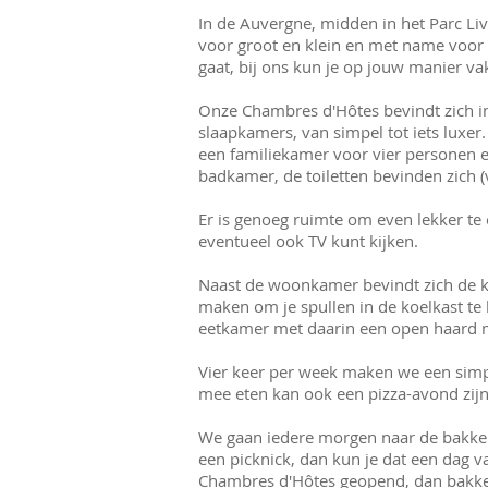
In de Auvergne, midden in het Parc Li
voor groot en klein en met name voor w
gaat, bij ons kun je op jouw manier va
Onze Chambres d'Hôtes bevindt zich in
slaapkamers, van simpel tot iets luxe
een familiekamer voor vier personen e
badkamer, de toiletten bevinden zich (
Er is genoeg ruimte om even lekker t
eventueel ook TV kunt kijken.
Naast de woonkamer bevindt zich de k
maken om je spullen in de koelkast te 
eetkamer met daarin een open haard me
Vier keer per week maken we een simpe
mee eten kan ook een pizza-avond zijn
We gaan iedere morgen naar de bakker 
een picknick, dan kun je dat een dag va
Chambres d'Hôtes geopend, dan bakke