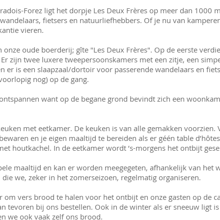
vradois-Forez ligt het dorpje Les Deux Frères op meer dan 1000 m
andelaars, fietsers en natuurliefhebbers. Of je nu van kamperen 
kantie vieren.
 onze oude boerderij; gîte "Les Deux Frères". Op de eerste verdi
r. Er zijn twee luxere tweepersoonskamers met een zitje, een sim
n er is een slaapzaal/dortoir voor passerende wandelaars en fiet
voorlopig nog) op de gang.
e ontspannen want op de begane grond bevindt zich een woonkame
euken met eetkamer. De keuken is van alle gemakken voorzien. 
bewaren en je eigen maaltijd te bereiden als er géén table d’hôtes
t houtkachel. In de eetkamer wordt ’s-morgens het ontbijt gese
le maaltijd en kan er worden meegegeten, afhankelijk van het w
 die we, zeker in het zomerseizoen, regelmatig organiseren.
om vers brood te halen voor het ontbijt en onze gasten op de ca
n tevoren bij ons bestellen. Ook in de winter als er sneeuw ligt is
n we ook vaak zelf ons brood.