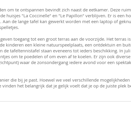
eden om te ontspannen bevindt zich naast de eetkamer. Deze ruim
de huisjes "La Coccinelle" en "Le Papillon" verblijven. Er is een
eek. Aan de lange tafel kan gewerkt worden met een laptop of geknu
spelletjes.
even toegang tot een groot terras aan de voorzijde. Het terras i
 de kinderen een kleine natuurspeelplaats, een ontdektuin en bu
n de tafeltennistafel staan eveneens tot ieders beschikking. In juli
intjes om te poedelen of om even af te koelen. Er zijn ook dive
itzichtpunt) waar de zonsondergang iedere avond voor een spektake
nier die bij je past. Hoewel we veel verschillende mogelijkheden b
We vinden het belangrijk dat je gelijk voelt dat je op de juiste pl