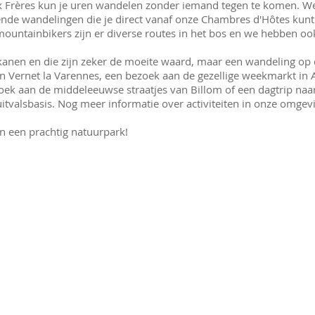
x Frères kun je uren wandelen zonder iemand tegen te komen. W
lende wandelingen die je direct vanaf onze Chambres d'Hôtes kunt
 mountainbikers zijn er diverse routes in het bos en we hebben o
anen en die zijn zeker de moeite waard, maar een wandeling op de
in Vernet la Varennes, een bezoek aan de gezellige weekmarkt in
oek aan de middeleeuwse straatjes van Billom of een dagtrip naar
 uitvalsbasis. Nog meer informatie over activiteiten in onze omge
den een prachtig natuurpark!